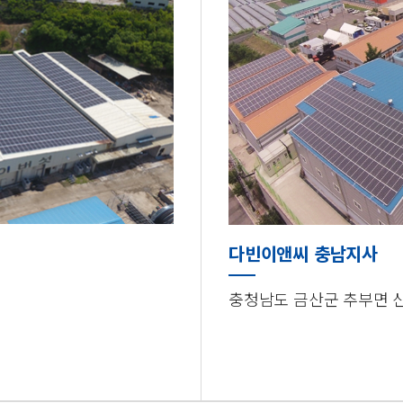
다빈이앤씨 충남지사
충청남도 금산군 추부면 신평