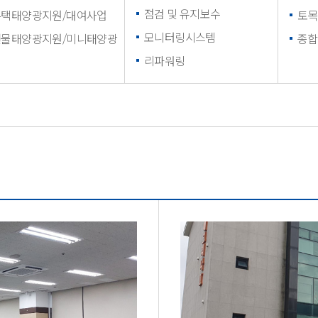
점검 및 유지보수
주택태양광지원/대여사업
토목
모니터링시스템
건물태양광지원/미니태양광
종합
리파워링