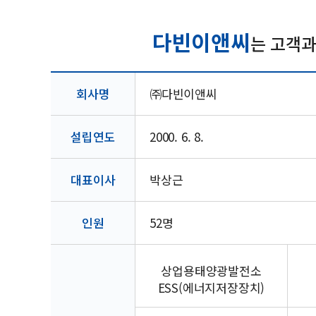
다빈이앤씨
는 고객
회사명
㈜다빈이앤씨
설립연도
2000. 6. 8.
대표이사
박상근
인원
52명
상업용태양광발전소
ESS(에너지저장장치)