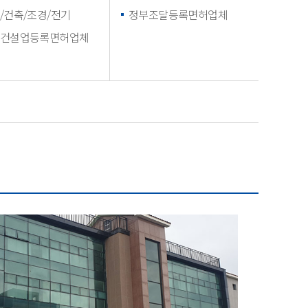
/건축/조경/전기
정부조달등록면허업체
건설업등록면허업체